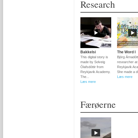
Research
Bakkelsi
The Word I
This digital story is
Björg Árnadótti
made by Solveig
researcher at
Ólafsdóttir from
Reykjavik Ac
Reykjavik Academy.
She made a dig
The...
Læs mere
Læs mere
Færøerne