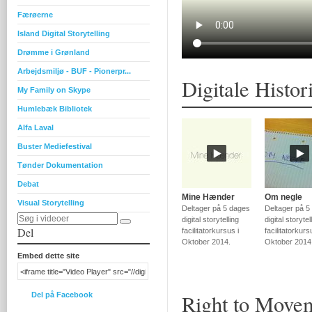
Færøerne
Island Digital Storytelling
Drømme i Grønland
Arbejdsmiljø - BUF - Pionerpr...
Digitale Histor
My Family on Skype
Humlebæk Bibliotek
Alfa Laval
Buster Mediefestival
Tønder Dokumentation
Debat
Mine Hænder
Om negle
Visual Storytelling
Deltager på 5 dages
Deltager på 5
digital storytelling
digital storytel
Del
facilitatorkursus i
facilitatorkurs
Oktober 2014.
Oktober 2014
Embed dette site
Right to Moveme
Del på Facebook