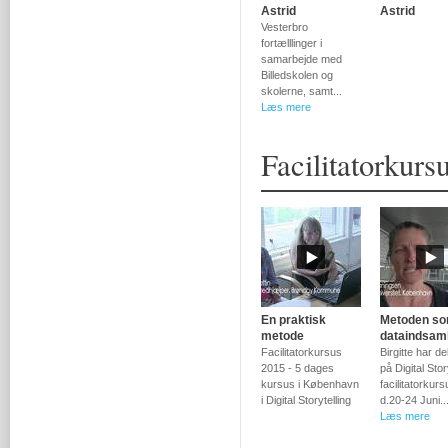
Astrid
Astrid
Vesterbro
fortælllinger i
samarbejde med
Billedskolen og
skolerne, samt...
Læs mere
Facilitatorkurs
En praktisk
Metoden s
metode
dataindsam
Facilitatorkursus
Birgitte har de
2015 - 5 dages
på Digital Sto
kursus i København
facilitatorkurs
i Digital Storytelling
d.20-24 Juni..
Læs mere