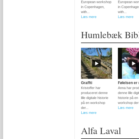
European workshop
European wo
in Copenhagen,
in Copenhage
with...
with...
Læs mere
Læs mere
Humlebæk Bibl
Graffti
Følelsen er r
Kristoffer har
Anna har pro
produceret denne
denne lille digi
lille digitale historie
historie på en
på en workshop
workshop der 
der...
Læs mere
Læs mere
Alfa Laval