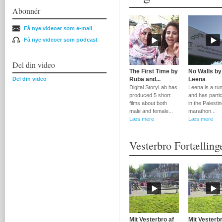
Abonnér
Få nye videoer som e-mail
Få nye videoer som podcast
Del din video
The First Time by
No Walls by
Del din video
Ruba and...
Leena
Digital StoryLab has
Leena is a ru
produced 5 short
and has parti
films about both
in the Palesti
male and female...
marathon...
Læs mere
Læs mere
Vesterbro Fortælling
Mit Vesterbro af
Mit Vesterbr