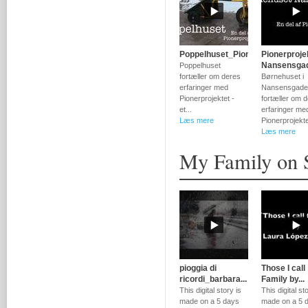
Poppelhuset_Pionerprojektet
Pionerproje
Nansensga
Poppelhuset
fortæller om deres
Børnehuset i
erfaringer med
Nansensgade
Pionerprojektet -
fortæller om 
et...
erfaringer me
Læs mere
Pionerprojektet
Læs mere
My Family on 
pioggia di
Those I call
ricordi_barbara...
Family by...
This digital story is
This digital st
made on a 5 days
made on a 5 