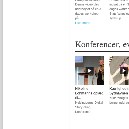
Denne video blev
indsat på en 3
udarbejdet på en 3
dages worksh
dages workshop
Statsfængslet 
på...
Jyderup.
Læs mere
Konferencer, ev
Nikoline
Kærlighed ti
Lohmanns oplæg
Sydhavnen
til...
Kunst væg til
Helsingborgs Digital
borgerinddrag
Storytelling
Konference