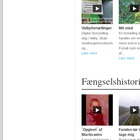
Valbyfortællinger
Mit sted
Digital Storytelling
En fortælling 
dag i Valby. Skab
handler om m
medborgerinvolvering
mere end et s
og...
Fortalt som en
Læs mere
af...
Læs mere
Fængselshistor
´Opgivet´ af
Fanden tør 
Martin.wmv
tage mig
Fængselshistorier -
Produceret af