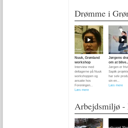
Drømme i Grø
Nuuk, Grønland
Jørgens dr
workshop
om at blive..
Interview med
Jørgen er frivil
deltagerne på Nuuk
Sapiik projekt
workshoppen og
har selv prod
ansatte hos
sin en...
Foreningen...
Læs mere
Læs mere
Arbejdsmiljø -