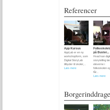
Referencer
App Kursus
Folkeskole
på Buster...
AppLab er en ny
workshopform, som
Hvad kan digit
Digital StoryLab
storytelling læ
tilbyder til skoler,...
eleverne i
Læs mere
folkeskolen o
får...
Læs mere
Borgerinddragel