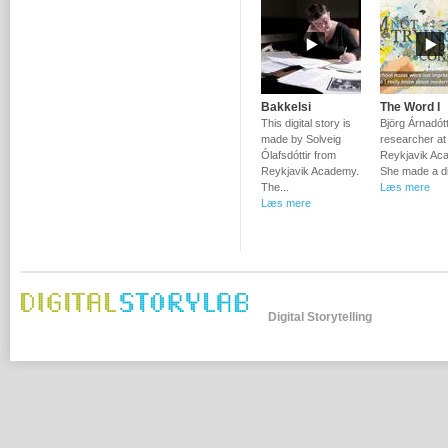
Bakkelsi
The Word I
This digital story is
Björg Árnadótti
made by Solveig
researcher at
Ólafsdóttir from
Reykjavik Ac
Reykjavik Academy.
She made a dig
The...
Læs mere
Læs mere
Digital Storytelling