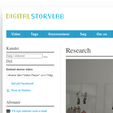
Video
Tags
Kommentarer
Søg
Om os
Kanaler
Research
Del
Embed denne video
Del på Facebook
Post til Twitter
Abonnér
Få nye videoer som e-mail