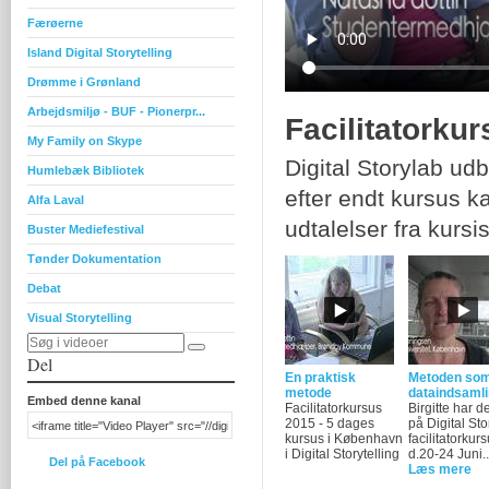
Færøerne
Island Digital Storytelling
Drømme i Grønland
Arbejdsmiljø - BUF - Pionerpr...
Facilitatorku
My Family on Skype
Digital Storylab udb
Humlebæk Bibliotek
efter endt kursus k
Alfa Laval
udtalelser fra kursi
Buster Mediefestival
Tønder Dokumentation
Debat
Visual Storytelling
Del
En praktisk
Metoden so
metode
dataindsaml
Embed denne kanal
Facilitatorkursus
Birgitte har d
2015 - 5 dages
på Digital St
kursus i København
facilitatorkur
i Digital Storytelling
d.20-24 Juni..
Del på Facebook
Læs mere