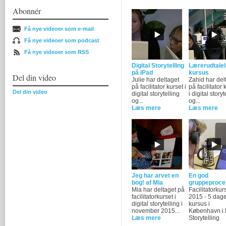
Abonnér
Få nye videoer som e-mail
Få nye videoer som podcast
Få nye videoer som RSS
Digital Storytelling
Lærerudtalel
på iPad
kursus
Del din video
Julie har deltaget
Zahid har del
på facilitator kurset i
på facilitator 
Del din video
digital storytelling
i digital storyt
og...
og...
Læs mere
Læs mere
Jeg har arvet en
En god
bog! af Mia
gruppeproce
Mia har deltaget på
Facilitatorkur
facilitatorkurset i
2015 - 5 dag
digital storytelling i
kursus i
november 2015...
København i D
Læs mere
Storytelling