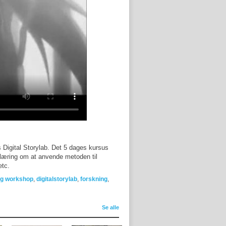
os Digital Storylab. Det 5 dages kursus
læring om at anvende metoden til
etc.
ing workshop
,
digitalstorylab
,
forskning
,
Se alle