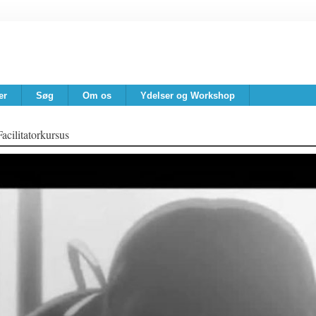
er
Søg
Om os
Ydelser og Workshop
Facilitatorkursus