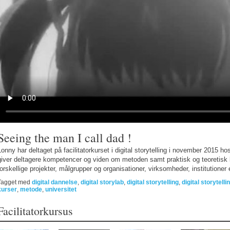
Seeing the man I call dad !
Lonny har deltaget på facilitatorkurset i digital storytelling i november 2015 h
giver deltagere kompetencer og viden om metoden samt praktisk og teoretisk 
forskellige projekter, målgrupper og organisationer, virksomheder, institutioner 
Tagget med
digital dannelse
,
digital storylab
,
digital storytelling
,
digital storytell
kurser
,
metode
,
universitet
Facilitatorkursus