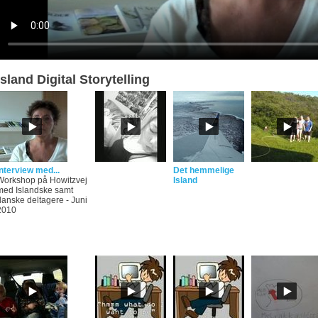
Island Digital Storytelling
Interview med...
Det hemmelige
Workshop på Howitzvej
Island
med Islandske samt
danske deltagere - Juni
2010