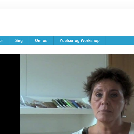
er
Søg
Om os
Ydelser og Workshop