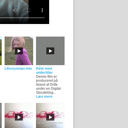
Lifsreynslan min
Rétir med
undertitler
Denne film er
produceret på
Island af Drífa
under en Digital
Storytelling...
Læs mere