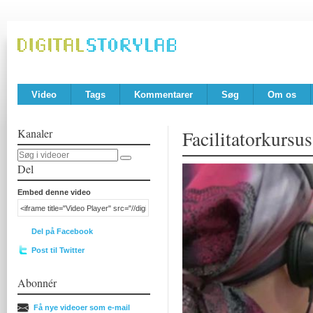
Video
Tags
Kommentarer
Søg
Om os
Kanaler
Facilitatorkursus
Del
Embed denne video
Del på Facebook
Post til Twitter
Abonnér
Få nye videoer som e-mail