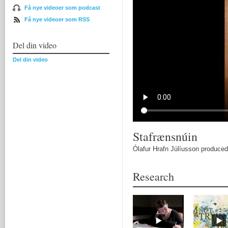
Få nye videoer som podcast
Få nye videoer som RSS
Del din video
Del din video
Stafrænsnúin
Ólafur Hrafn Júlíusson produced 
Research