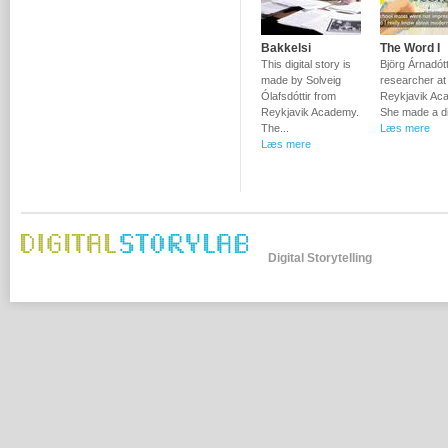
Bakkelsi
The Word I
This digital story is
Björg Árnadótti
made by Solveig
researcher at
Ólafsdóttir from
Reykjavik Ac
Reykjavik Academy.
She made a dig
The...
Læs mere
Læs mere
Digital Storytelling