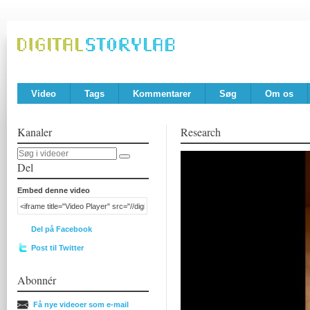
Video
Tags
Kommentarer
Søg
Om os
Kanaler
Research
Del
Embed denne video
Del på Facebook
Post til Twitter
Abonnér
Få nye videoer som e-mail