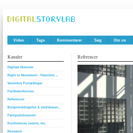
Video
Tags
Kommentarer
Søg
Om os
Kanaler
Referencer
Digitale Historier
Right to Movement - Palestine ...
Vesterbro Fortællinger
Facilitatorkursus
Referencer
Borgerinddragelse & stedsbaser...
Fængselshistorier
Konferencer, events, etc.
Research