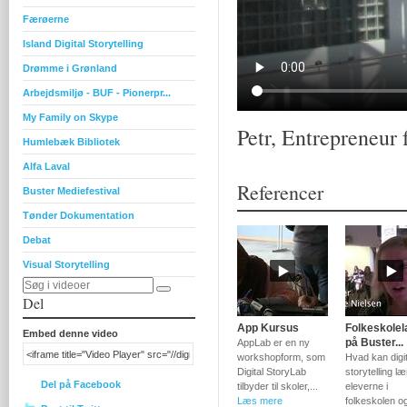
Færøerne
Island Digital Storytelling
Drømme i Grønland
Arbejdsmiljø - BUF - Pionerpr...
My Family on Skype
Petr, Entrepreneur
Humlebæk Bibliotek
Alfa Laval
Referencer
Buster Mediefestival
Tønder Dokumentation
Debat
Visual Storytelling
Del
App Kursus
Folkeskole
Embed denne video
på Buster...
AppLab er en ny
workshopform, som
Hvad kan digit
Digital StoryLab
storytelling læ
Del på Facebook
tilbyder til skoler,...
eleverne i
Læs mere
folkeskolen o