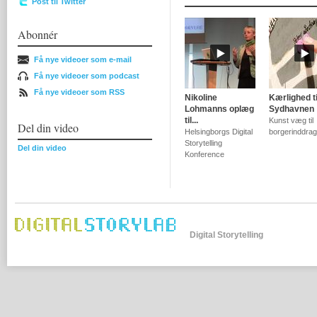
Post til Twitter
Abonnér
Få nye videoer som e-mail
Få nye videoer som podcast
Få nye videoer som RSS
Nikoline
Kærlighed ti
Lohmanns oplæg
Sydhavnen
til...
Kunst væg til
Del din video
Helsingborgs Digital
borgerinddrag
Storytelling
Del din video
Konference
Digital Storytelling