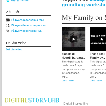
Post til Twitter
grundtvig worksh
Abonnér
My Family on 
Få nye videoer som e-mail
Få nye videoer som podcast
Få nye videoer som RSS
Del din video
Del din video
pioggia di
Those I call
ricordi_barbara...
Family by...
This digital story is
This digital st
made on a 5 days
made on a 5 
European workshop
European wo
in Copenhagen,
in Copenhage
with...
with...
Læs mere
Læs mere
Digital Storytelling