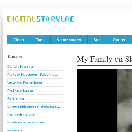
Video
Tags
Kommentarer
Søg
Om os
Kanaler
My Family on S
Digitale Historier
Right to Movement - Palestine ...
Vesterbro Fortællinger
Facilitatorkursus
Referencer
Borgerinddragelse & stedsbaser...
Fængselshistorier
Konferencer, events, etc.
Research