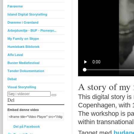
Færøerne
Island Digital Storytelling
Drømme i Grønland
Arbejdsmiljø - BUF - Pionerpr...
My Family on Skype
Humlebæk Bibliotek
Alfa Laval
Buster Mediefestival
Tønder Dokumentation
Debat
A story of my 
Visual Storytelling
This digital story 
Del
Copenhagen, with 10
Embed denne video
The workshop is pa
within transnationali
Del på Facebook
Tagget med
budap