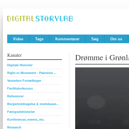
Video
Tags
Kommentarer
Søg
Om os
Kanaler
Drømme i Grønl
Digitale Historier
Right to Movement - Palestine ...
Vesterbro Fortællinger
Facilitatorkursus
Referencer
Borgerinddragelse & stedsbaser...
Fængselshistorier
Konferencer, events, etc.
Research