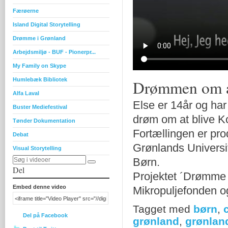
Færøerne
Island Digital Storytelling
Drømme i Grønland
Arbejdsmiljø - BUF - Pionerpr...
My Family on Skype
Humlebæk Bibliotek
Drømmen om a
Alfa Laval
Else er 14år og har 
Buster Mediefestival
drøm om at blive K
Tønder Dokumentation
Fortællingen er pro
Debat
Grønlands Universi
Visual Storytelling
Børn.
Del
Projektet ´Drømme 
Embed denne video
Mikropuljefonden o
Tagget med
børn
,
Del på Facebook
grønland
,
grønlan