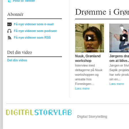
Post til Twitter
Drømme i Grø
Abonnér
Få nye videoer som e-mail
Få nye videoer som podcast
Få nye videoer som RSS
Del din video
Nuuk, Grønland
Jørgens dr
Del din video
workshop
om at blive..
Interview med
Jørgen er frivil
deltagerne på Nuuk
Sapiik projekt
workshoppen og
har selv prod
ansatte hos
sin en...
Foreningen...
Læs mere
Læs mere
Digital Storytelling