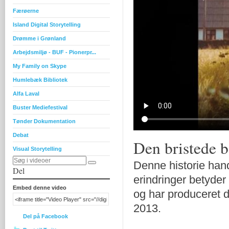
Færøerne
Island Digital Storytelling
Drømme i Grønland
Arbejdsmiljø - BUF - Pionerpr...
My Family on Skype
Humlebæk Bibliotek
Alfa Laval
Buster Mediefestival
Tønder Dokumentation
Debat
Den bristede 
Visual Storytelling
Denne historie hand
Del
erindringer betyder
Embed denne video
og har produceret de
2013.
Del på Facebook