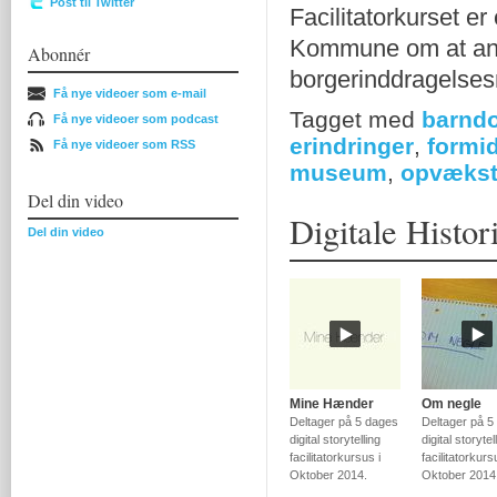
Post til Twitter
Facilitatorkurset e
Kommune om at anv
Abonnér
borgerinddragelsesm
Få nye videoer som e-mail
Tagget med
barnd
Få nye videoer som podcast
erindringer
,
formid
Få nye videoer som RSS
museum
,
opvæks
Del din video
Digitale Histor
Del din video
Mine Hænder
Om negle
Deltager på 5 dages
Deltager på 5
digital storytelling
digital storytel
facilitatorkursus i
facilitatorkurs
Oktober 2014.
Oktober 2014