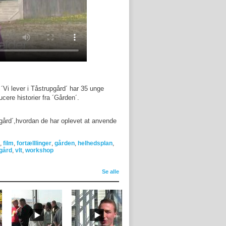
Vi lever i Tåstrupgård´ har 35 unge
ucere historier fra ´Gården´.
gård´,hvordan de har oplevet at anvende
,
film
,
fortælllinger
,
gården
,
helhedsplan
,
pgård
,
vlt
,
workshop
Se alle