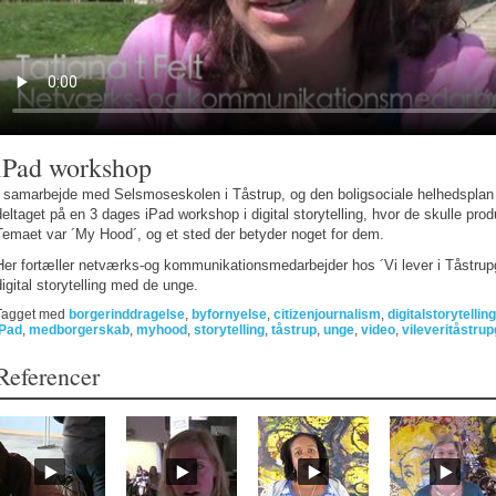
iPad workshop
I samarbejde med Selsmoseskolen i Tåstrup, og den boligsociale helhedsplan ´
deltaget på en 3 dages iPad workshop i digital storytelling, hvor de skulle prod
Temaet var ´My Hood´, og et sted der betyder noget for dem.
Her fortæller netværks-og kommunikationsmedarbejder hos ´Vi lever i Tåstrup
digital storytelling med de unge.
Tagget med
borgerinddragelse
,
byfornyelse
,
citizenjournalism
,
digitalstorytelling
iPad
,
medborgerskab
,
myhood
,
storytelling
,
tåstrup
,
unge
,
video
,
vileveritåstru
Referencer