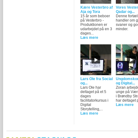
Kære Vesterbro af
Vores Vester
Aja og Tora
Qadar og...
15 år som beboer
Denne fortæl
på Vesterbro -
handler om gr
Produktionen er
svaner og g
udarbejdet på en 3
minder.
dages...
Læs mere
Lars Ole fra Social
Ungdomskon
og...
og Digital...
Lars Ole har
Zoran arbejd
deltaget på et 5
unge på Vær
dages
i Brøndby St
facilitatorkursus i
har deltaget p
Digital
Læs mere
Storytelling,...
Læs mere