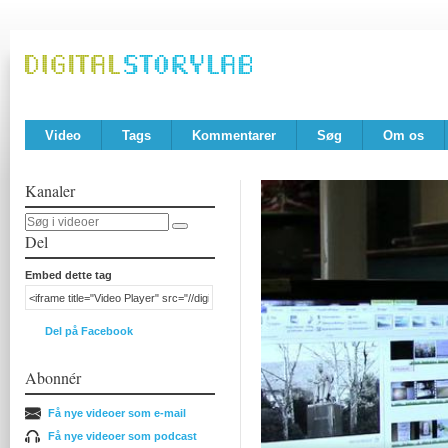
Video
Tags
Kommentarer
Søg
Om os
Kanaler
Del
Embed dette tag
Del på Facebook
Abonnér
Få nye videoer som e-mail
Få nye videoer som podcast