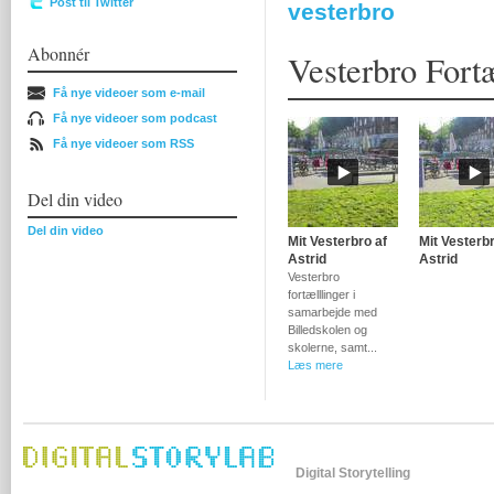
Post til Twitter
vesterbro
Abonnér
Vesterbro Fortæ
Få nye videoer som e-mail
Få nye videoer som podcast
Få nye videoer som RSS
Del din video
Del din video
Mit Vesterbro af
Mit Vesterbr
Astrid
Astrid
Vesterbro
fortælllinger i
samarbejde med
Billedskolen og
skolerne, samt...
Læs mere
Digital Storytelling