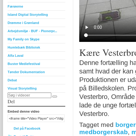
Færøerne
Island Digital Storytelling
Drømme i Grønland
Arbejdsmiljø - BUF - Pionerpr...
My Family on Skype
Humlebæk Bibliotek
Kære Vesterbr
Alfa Laval
Denne fortælling ha
Buster Mediefestival
samt hvad der kan 
Tønder Dokumentation
Produktionen er uda
Debat
på Billedskolen. Pr
Visual Storytelling
Vesterbro, Område 
Del
lade de unge fortæl
Embed denne video
Vesterbro.
Tagget med
borger
Del på Facebook
medborgerskab
,
m