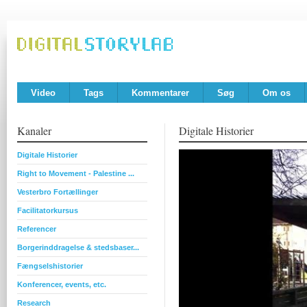
Video
Tags
Kommentarer
Søg
Om os
Kanaler
Digitale Historier
Digitale Historier
Right to Movement - Palestine ...
Vesterbro Fortællinger
Facilitatorkursus
Referencer
Borgerinddragelse & stedsbaser...
Fængselshistorier
Konferencer, events, etc.
Research