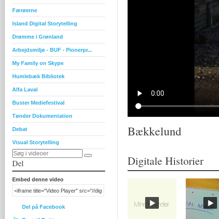
Færøerne
Island Digital Storytelling
Drømme i Grønland
Arbejdsmiljø - BUF - Pionerpr...
My Family on Skype
Humlebæk Bibliotek
Alfa Laval
Buster Mediefestival
Tønder Dokumentation
Bækkelund
Debat
Visual Storytelling
Digitale Historier
Del
Embed denne video
Del på Facebook