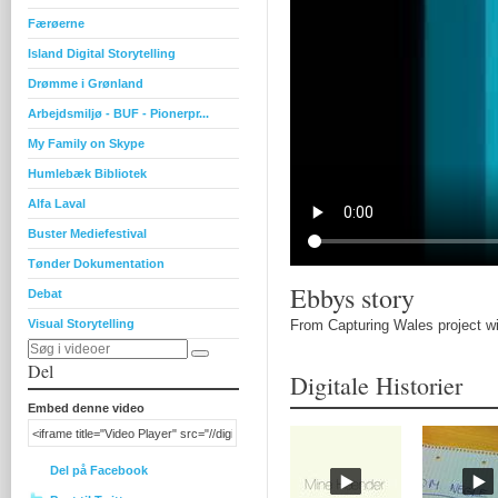
Færøerne
Island Digital Storytelling
Drømme i Grønland
Arbejdsmiljø - BUF - Pionerpr...
My Family on Skype
Humlebæk Bibliotek
Alfa Laval
Buster Mediefestival
Tønder Dokumentation
Ebbys story
Debat
Visual Storytelling
From Capturing Wales project w
Del
Digitale Historier
Embed denne video
Del på Facebook