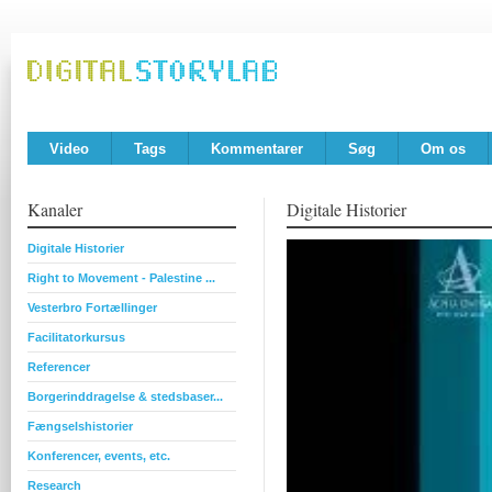
Video
Tags
Kommentarer
Søg
Om os
Kanaler
Digitale Historier
Digitale Historier
Right to Movement - Palestine ...
Vesterbro Fortællinger
Facilitatorkursus
Referencer
Borgerinddragelse & stedsbaser...
Fængselshistorier
Konferencer, events, etc.
Research