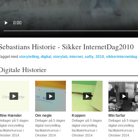
Sebastians Historie - Sikker InternetDag2010
Tagget med
storytelling
,
digital
,
storylab
,
internet
,
safty
,
2010
,
sikkerinternetdag
Digitale Historier
Mine Hænder
Om negle
Koppen
Min farfar
Deltager på 5 dages
Deltager på 5 dages
Deltager på 5 dages
Deltager på 5 dage
igital storytelling
digital storytelling
digital storytelling
digital storytelling
acilitatorkursus i
facilitatorkursus i
facilitatorkursus i
facilitatorkursus i
Oktober 2014.
Oktober 2014.
Oktober 2014.
Oktober 2014.