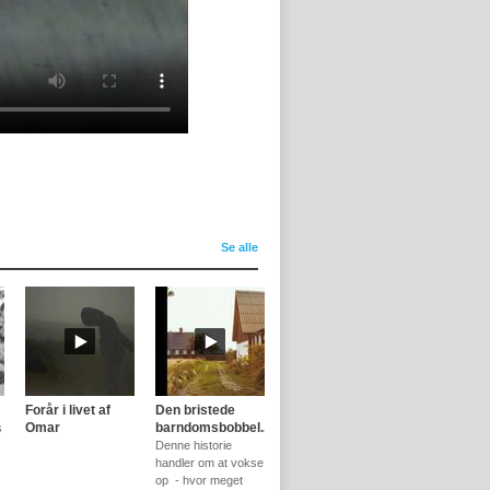
Se alle
Forår i livet af
Den bristede
Omar
barndomsbobbel...
s
Denne historie
handler om at vokse
op - hvor meget