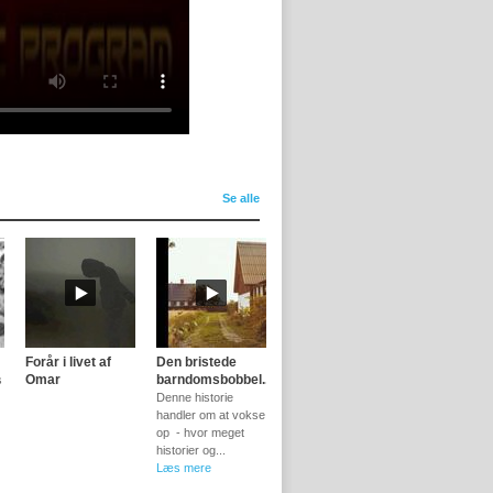
Se alle
Forår i livet af
Den bristede
Omar
barndomsbobbel...
s
Denne historie
handler om at vokse
op - hvor meget
historier og...
Læs mere