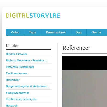
Video
Tags
Kommentarer
Søg
Om os
Kanaler
Referencer
Digitale Historier
Right to Movement - Palestine ...
Vesterbro Fortællinger
Facilitatorkursus
Referencer
Borgerinddragelse & stedsbaser...
Fængselshistorier
Konferencer, events, etc.
Research