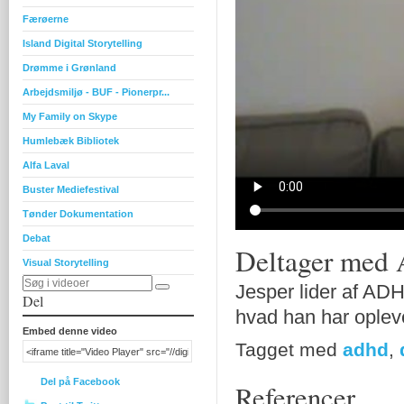
Færøerne
Island Digital Storytelling
Drømme i Grønland
Arbejdsmiljø - BUF - Pionerpr...
My Family on Skype
Humlebæk Bibliotek
Alfa Laval
Buster Mediefestival
Tønder Dokumentation
Debat
Deltager med 
Visual Storytelling
Jesper lider af AD
Del
hvad han har oplev
Embed denne video
Tagget med
adhd
,
Del på Facebook
Referencer