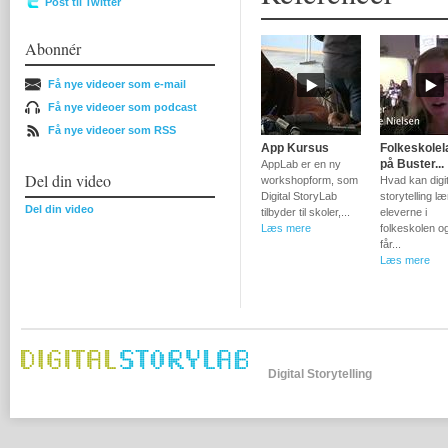
Post til Twitter
Abonnér
Få nye videoer som e-mail
Få nye videoer som podcast
Få nye videoer som RSS
App Kursus
Folkeskole
på Buster...
AppLab er en ny
Del din video
workshopform, som
Hvad kan digit
Digital StoryLab
storytelling læ
Del din video
tilbyder til skoler,...
eleverne i
Læs mere
folkeskolen o
får...
Læs mere
Digital Storytelling