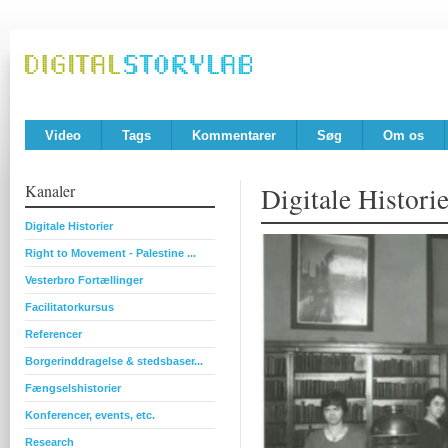
Video
Tags
Kommentarer
Søg
Om os
Kanaler
Digitale Historie
Digitale Historier
Right to Movement - Palestine ...
Vesterbro Fortællinger
Facilitatorkursus
Referencer
Borgerinddragelse & stedsbaser...
Fængselshistorier
Konferencer, events, etc.
Research