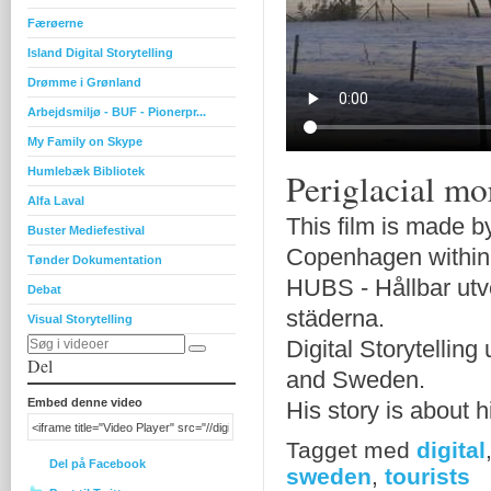
Færøerne
Island Digital Storytelling
Drømme i Grønland
Arbejdsmiljø - BUF - Pionerpr...
My Family on Skype
Humlebæk Bibliotek
Periglacial mo
Alfa Laval
This film is made 
Buster Mediefestival
Copenhagen within 
Tønder Dokumentation
HUBS - Hållbar utv
Debat
städerna.
Visual Storytelling
Digital Storytelling
Del
and Sweden.
Embed denne video
His story is about 
Tagget med
digital
Del på Facebook
sweden
,
tourists