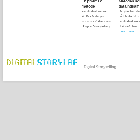
En praktisk
Metoden s
metode
dataindsam
Facilitatorkursus
Birgitte har de
2015 - 5 dages
på Digital Sto
kursus i København
facilitatorkurs
i Digital Storytelling
d.20-24 Juni..
Læs mere
Digital Storytelling