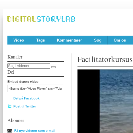
Video
Tags
Kommentarer
Søg
Om os
Kanaler
Facilitatorkursus
Del
Embed denne video
Del på Facebook
Post til Twitter
Abonnér
Få nye videoer som e-mail