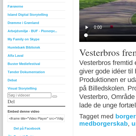
Færøerne
Island Digital Storytelling
Drømme i Grønland
Arbejdsmiljø - BUF - Pionerpr...
My Family on Skype
Humlebæk Bibliotek
Vesterbros fre
Alfa Laval
Vesterbros fremtid 
Buster Mediefestival
giver gode idéer til
Tønder Dokumentation
Produktionen er uda
Debat
på Billedskolen. Pr
Visual Storytelling
Vesterbro, Område 
Del
lade de unge fortæl
Embed denne video
Tagget med
borger
medborgerskab
,
u
Del på Facebook