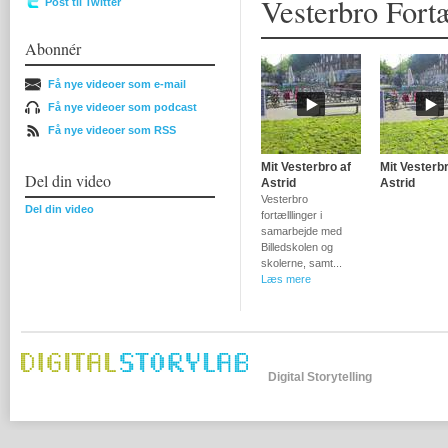
Vesterbro Fortæ
Post til Twitter
Abonnér
Få nye videoer som e-mail
Få nye videoer som podcast
Få nye videoer som RSS
Mit Vesterbro af
Mit Vesterbr
Del din video
Astrid
Astrid
Vesterbro
Del din video
fortælllinger i
samarbejde med
Billedskolen og
skolerne, samt...
Læs mere
Digital Storytelling