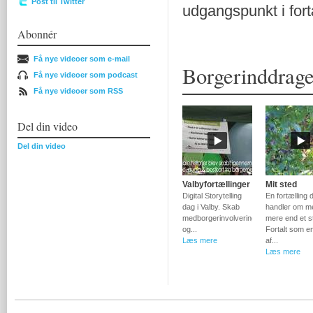
Post til Twitter
udgangspunkt i fort
Abonnér
Få nye videoer som e-mail
Borgerinddragel
Få nye videoer som podcast
Få nye videoer som RSS
Del din video
Del din video
Valbyfortællinger
Mit sted
Digital Storytelling
En fortælling 
dag i Valby. Skab
handler om m
medborgerinvolvering
mere end et s
og...
Fortalt som en
Læs mere
af...
Læs mere