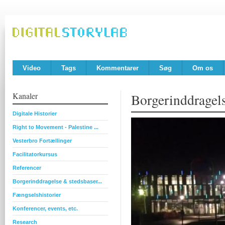
Video
Tags
Kommentarer
Søg
Om os
Kanaler
Borgerinddragels
Digitale Historier
Right to Movement - Palestine ...
Vesterbro Fortællinger
Facilitatorkursus
Referencer
Borgerinddragelse & stedsbaser...
Fængselshistorier
Konferencer, events, etc.
Research