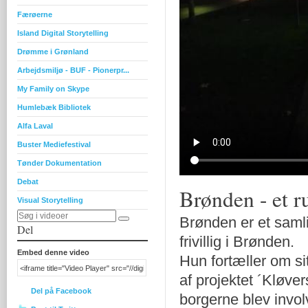
Færøerne
Island Digital Storytelling
Drømme i Grønland
Arbejdsmiljø - BUF - Pionerpr...
My Family on Skype
Humlebæk Bibliotek
Alfa Laval
Buster Mediefestival
Tønder Dokumentation
Debat
Brønden - et r
Visual Storytelling
Brønden er et samli
Del
frivillig i Brønden.
Embed denne video
Hun fortæller om si
af projektet ´Kløve
Del på Facebook
borgerne blev invol