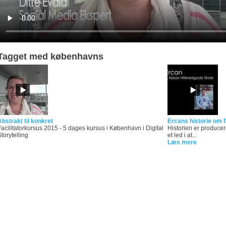
Tagget med københavns
Abstrakt til konkret
Ercans historie om fa
Facilitatorkursus 2015 - 5 dages kursus i København i Digital
Historien er producer
Storytelling
et led i at...
Læs mere