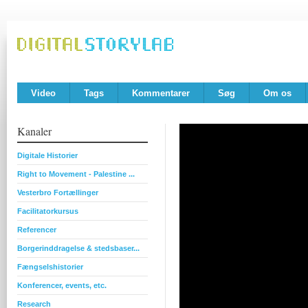
Video
Tags
Kommentarer
Søg
Om os
Kanaler
Digitale Historier
Right to Movement - Palestine ...
Vesterbro Fortællinger
Facilitatorkursus
Referencer
Borgerinddragelse & stedsbaser...
Fængselshistorier
Konferencer, events, etc.
Research