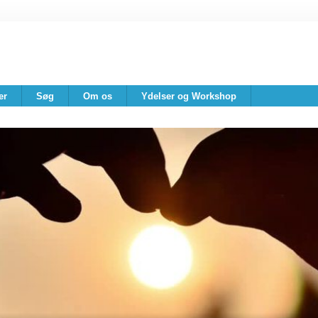
er
Søg
Om os
Ydelser og Workshop