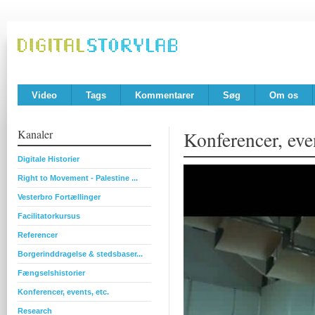
Video
Tags
Kommentarer
Søg
Om os
Kanaler
Konferencer, even
Digitale Historier
Right to Movement - Palestine ...
Vesterbro Fortællinger
Facilitatorkursus
Referencer
Borgerinddragelse & stedsbaser...
Fængselshistorier
Konferencer, events, etc.
Research