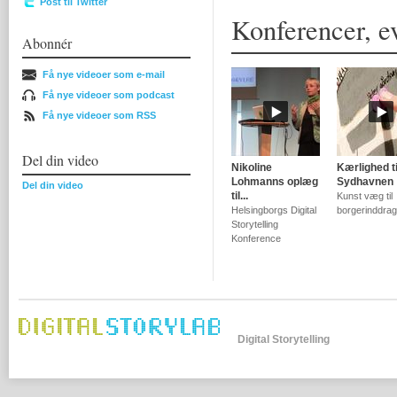
Post til Twitter
Konferencer, ev
Abonnér
Få nye videoer som e-mail
Få nye videoer som podcast
Få nye videoer som RSS
Del din video
Nikoline
Kærlighed ti
Lohmanns oplæg
Sydhavnen
Del din video
til...
Kunst væg til
Helsingborgs Digital
borgerinddrag
Storytelling
Konference
Digital Storytelling