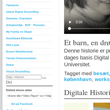
Færøerne
Island Digital Storytelling
Drømme i Grønland
Arbejdsmiljø - BUF - Pionerpr...
My Family on Skype
Humlebæk Bibliotek
Et barn, en dr
Alfa Laval
Denne historie er p
Buster Mediefestival
dages basis Digita
Tønder Dokumentation
Universitet.
Debat
Visual Storytelling
Tagget med
besæt
københavn
,
work
Del
Digitale Histor
Embed denne video
Del på Facebook