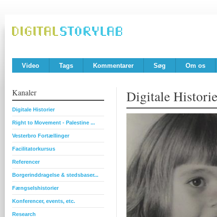
Video
Tags
Kommentarer
Søg
Om os
Kanaler
Digitale Historie
Digitale Historier
Right to Movement - Palestine ...
Vesterbro Fortællinger
Facilitatorkursus
Referencer
Borgerinddragelse & stedsbaser...
Fængselshistorier
Konferencer, events, etc.
Research