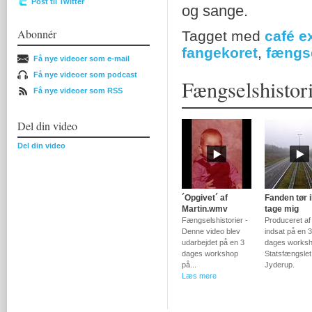
Post til Twitter
og sange.
Abonnér
Tagget med
café ex
fangekoret
,
fængse
Få nye videoer som e-mail
Få nye videoer som podcast
Fængselshistor
Få nye videoer som RSS
Del din video
Del din video
´Opgivet´ af
Fanden tør 
Martin.wmv
tage mig
Fængselshistorier -
Produceret af
Denne video blev
indsat på en 3
udarbejdet på en 3
dages worksh
dages workshop
Statsfængslet 
på...
Jyderup.
Læs mere