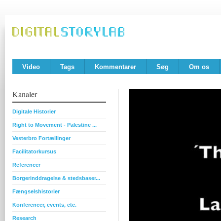
Video
Tags
Kommentarer
Søg
Om os
Kanaler
Digitale Historier
Right to Movement - Palestine ...
Vesterbro Fortællinger
Facilitatorkursus
Referencer
Borgerinddragelse & stedsbaser...
Fængselshistorier
Konferencer, events, etc.
Research