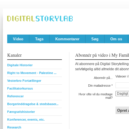
Video
Tags
Kommentarer
Søg
Om os
Kanaler
Abonnér på video i My Fami
At abonnere på Digital Storytellin
Digitale Historier
selvfølgelig altid afmelde dit abo
Right to Movement - Palestine ...
Videoer i
Abonnér på...
Vesterbro Fortællinger
Din mailadresse
*
Facilitatorkursus
Hvor ofte vil du modtage
Referencer
mail?
Borgerinddragelse & stedsbaser...
Fængselshistorier
Konferencer, events, etc.
Research